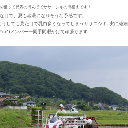
間を狙って代表の田んぼでササニシキの田植えです！
少な目で、夏も猛暑になりそうな予感です。
うしても見た目で乳白多くなってしまうササニシキ...実に繊細
;^ω^)メンバー一同手間暇かけて頑張ります！